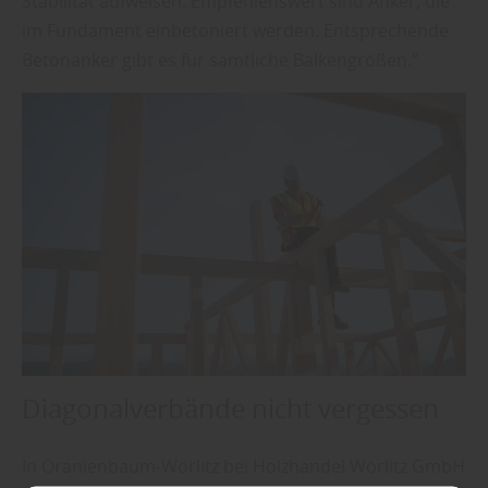
Stabilität aufweisen. Empfehlenswert sind Anker, die
im Fundament einbetoniert werden. Entsprechende
Betonanker gibt es für sämtliche Balkengrößen.“
Diagonalverbände nicht vergessen
In Oranienbaum-Wörlitz bei Holzhandel Wörlitz GmbH