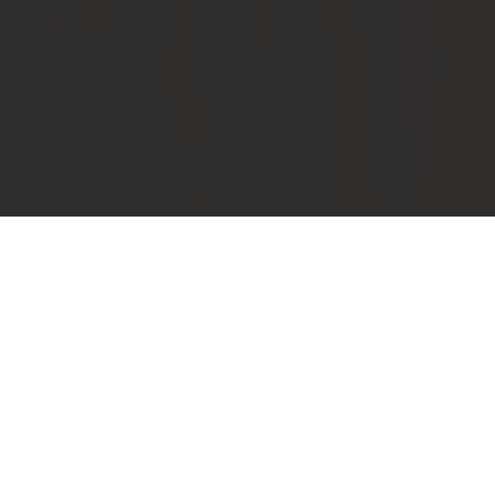
Laminat von dessaulaminat - Der
Klassiker unter den Böden vom Profi für