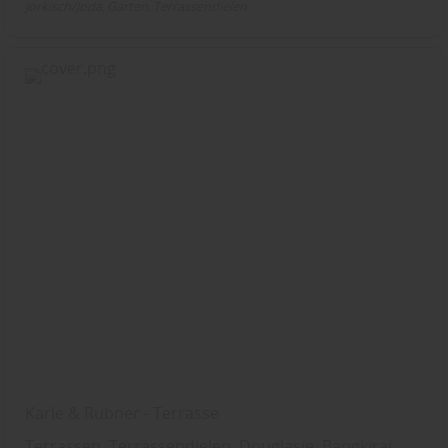
Jorkisch/Joda
Garten
Terrassendielen
Karle & Rubner - Terrasse
Terrassen, Terrassendielen, Douglasie, Bangkirai,