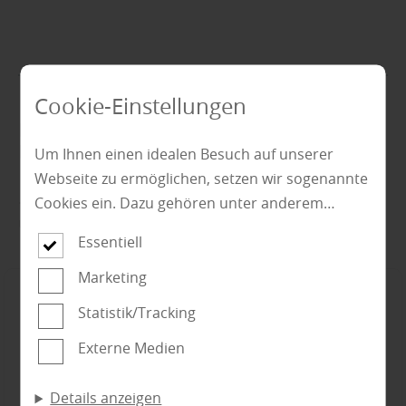
Cookie-Einstellungen
Finden Sie passende Produkte unserer
Marken!
Um Ihnen einen idealen Besuch auf unserer
Webseite zu ermöglichen, setzen wir sogenannte
... vor Ort in unserem Fachmarkt. Lassen Sie sich von
Cookies ein. Dazu gehören unter anderem
uns kompetent beraten.
Cookies, die für die Steuerung und den
Essentiell
reibungslosen Betrieb unserer kommerziellen
Unternehmensseite notwendig sind. Zusätzlich
Marketing
verwenden wir Cookies zur anonymen Erhebung
Statistik/Tracking
von Statistiken sowie solche, die zur Ausspielung
Externe Medien
und Anzeige personalisierter Inhalte auch nach
dem Besuch unserer Webseite eingesetzt
Details anzeigen
werden können. Durch unsere Cookie-