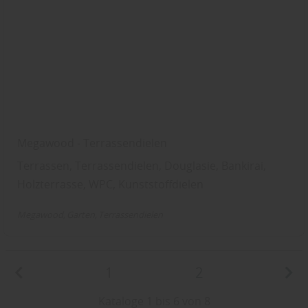
Megawood - Terrassendielen
Terrassen, Terrassendielen, Douglasie, Bankirai,
Holzterrasse, WPC, Kunststoffdielen
Megawood
Garten
Terrassendielen
1
2
Kataloge 1 bis 6 von 8