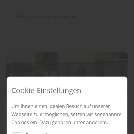
Mehr zu Parkettboden
Cookie-Einstellungen
Um Ihnen einen idealen Besuch auf unserer
Webseite zu ermöglichen, setzen wir sogenannte
Cookies ein. Dazu gehören unter anderem
Cookies, die für die Steuerung und den