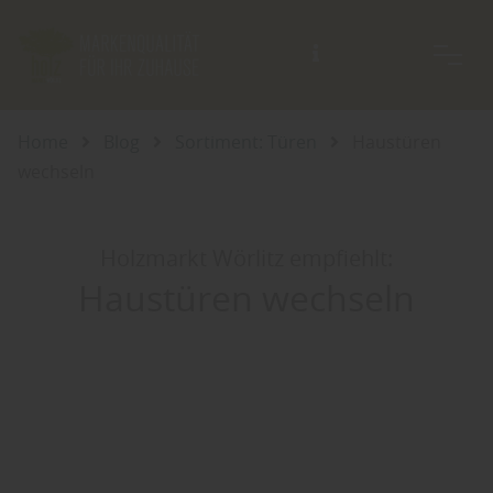
Beratung auch außerhalb der Öffnungszeiten möglich.
Home
Blog
Sortiment: Türen
Haustüren
wechseln
Holzmarkt Wörlitz empfiehlt:
Haustüren wechseln