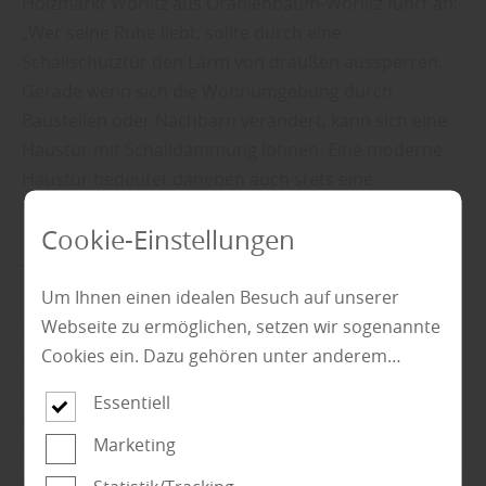
Holzmarkt Wörlitz aus Oranienbaum-Wörlitz führt an:
„Wer seine Ruhe liebt, sollte durch eine
Schallschutztür den Lärm von draußen aussperren.
Gerade wenn sich die Wohnumgebung durch
Baustellen oder Nachbarn verändert, kann sich eine
Haustür mit Schalldämmung lohnen. Eine moderne
Haustür bedeutet daneben auch stets eine
Wertsteigerung der Immobilie.“
Cookie-Einstellungen
Türen online kaufen
Um Ihnen einen idealen Besuch auf unserer
Webseite zu ermöglichen, setzen wir sogenannte
Holzmarkt Wörlitz, Türenfachmann für die Region
Cookies ein. Dazu gehören unter anderem
Dessau-Roßlau, Wittenberg und Bitterfeld-Wolfen:
Cookies, die für die Steuerung und den
„Eine moderne Haustür ist nicht nur optisch modern
Essentiell
reibungslosen Betrieb unserer kommerziellen
und ansprechend, sondern bietet mehr Sicherheit,
Unternehmensseite notwendig sind. Zusätzlich
Marketing
Wärmedämmung, Schallschutz und Wirtschaftlichkeit
verwenden wir Cookies zur anonymen Erhebung
gegenüber einer alten Haustür. Wenn die vorhandene