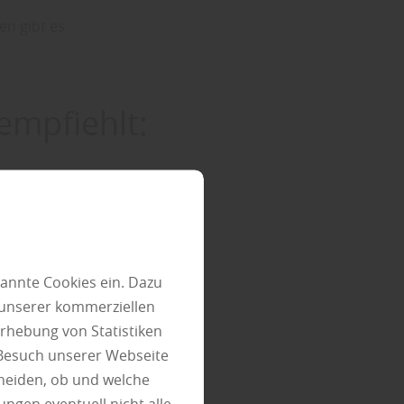
n gibt es
empfiehlt:
en von
 gibt es
annte Cookies ein. Dazu
 unserer kommerziellen
rhebung von Statistiken
 Besuch unserer Webseite
heiden, ob und welche