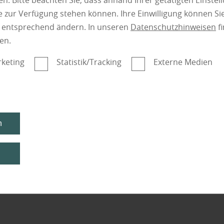
n. Bitte beachten Sie, dass anhand Ihrer getätigten Einstell
 zur Verfügung stehen können. Ihre Einwilligung können Sie
n entsprechend ändern. In unseren
Datenschutzhinweisen
fi
en.
keting
Statistik/Tracking
Externe Medien
n
n