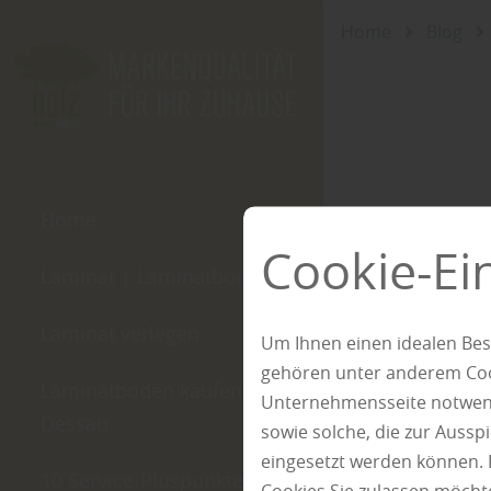
Home
Blog
Home
Cookie-Ei
Laminat | Laminatboden
Laminat verlegen
Um Ihnen einen idealen Bes
gehören unter anderem Cook
Laminatboden kaufen in
Unternehmensseite notwendi
Dessau
sowie solche, die zur Auss
eingesetzt werden können. 
10 Service-Pluspunkte