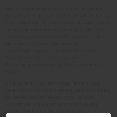
„Nicht alle Fenster sind gleich – moderne Systeme
bieten heute deutlich mehr Effizienz“, erfährt man bei
Holzmarkt Wörlitz. Besonders Dreifachverglasungen
mit speziellen Beschichtungen und gut isolierenden
Rahmen tragen dazu bei, den Wärmeverlust auf ein
Minimum zu reduzieren. Während ältere
Einfachverglasungen noch mit Uw-Werten von 4,7
W/(m²K) arbeiten, erreichen moderne
Dreifachverglasungen bereits Werte von unter 1,0
W/(m²K).
Die Entscheidung für das richtige Fenstersystem
hängt dabei nicht nur von der energetischen Effizienz
ab. „Neben der Wärmeisolierung sollten auch
Faktoren wie Schallschutz, Einbruchschutz und
natürlich der Preis in die Entscheidung mit