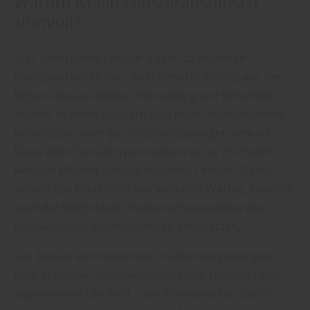
Warum ist ein Fensteraustausch
sinnvoll?
„Vor allem ältere Fenster tragen zu enormen
Energieverlusten bei“, so Holzmarkt Wörlitz aus der
Region Dessau-Roßlau, Wittenberg und Bitterfeld-
Wolfen. In vielen Häusern sind noch unbeschichtete
Isoliergläser oder gar Einzelverglasungen verbaut.
Diese alten Fenstertypen können bis zu 75 Prozent
weniger effizient sein als moderne Fenster. Dabei
verliert das Haus nicht nur wertvolle Wärme, sondern
auch die Möglichkeit, moderne Heizsysteme wie
beispielsweise Wärmepumpen einzusetzen.
Der Einsatz von modernen Dreifachverglasungen
oder speziellen Wärmedämmgläsern reduziert den
sogenannten Uw-Wert – der Wärmeverlust durch