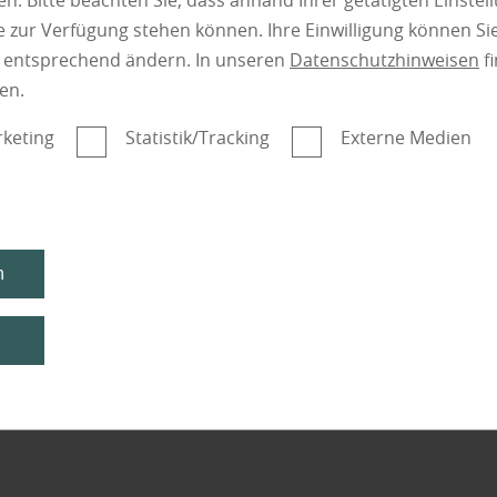
n. Bitte beachten Sie, dass anhand Ihrer getätigten Einstell
 zur Verfügung stehen können. Ihre Einwilligung können Sie
n entsprechend ändern. In unseren
Datenschutzhinweisen
fi
en.
keting
Statistik/Tracking
Externe Medien
n
n