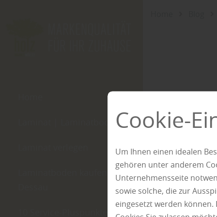
Home
Blog
Home
Cookie-Ei
Laminat | Laminatboden
Laminat verlegen
Um Ihnen einen idealen Bes
gehören unter anderem Cook
Laminatboden kaufen in
Unternehmensseite notwendi
Dessau
sowie solche, die zur Auss
eingesetzt werden können. 
10 Service-Pluspunkte