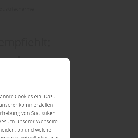
ndustriecharme
empfiehlt:
Modernes
mit
annte Cookies ein. Dazu
charme
 unserer kommerziellen
rhebung von Statistiken
 Besuch unserer Webseite
heiden, ob und welche