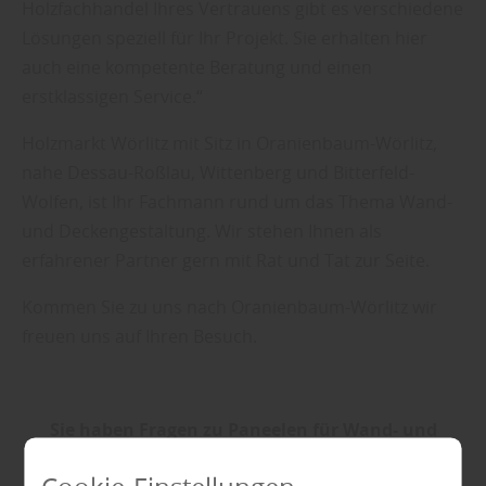
Holzfachhandel Ihres Vertrauens gibt es verschiedene
Lösungen speziell für Ihr Projekt. Sie erhalten hier
auch eine kompetente Beratung und einen
erstklassigen Service.“
Holzmarkt Wörlitz mit Sitz in Oranienbaum-Wörlitz,
nahe Dessau-Roßlau, Wittenberg und Bitterfeld-
Wolfen, ist Ihr Fachmann rund um das Thema Wand-
und Deckengestaltung. Wir stehen Ihnen als
erfahrener Partner gern mit Rat und Tat zur Seite.
Kommen Sie zu uns nach Oranienbaum-Wörlitz wir
freuen uns auf Ihren Besuch.
Sie haben Fragen zu Paneelen für Wand- und
Deckengestaltung?