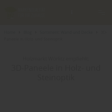
Beratung auch außerhalb der Öffnungszeiten möglich.
Home
Blog
Sortiment: Wand und Decke
3D-
Paneele in Holz- und Steinoptik
Holzmarkt Wörlitz empfiehlt:
3D-Paneele in Holz- und
Steinoptik